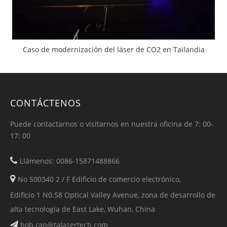
Caso de modernización del láser de CO2 en Tailandia
CONTÁCTENOS
Puede contactarnos o visitarnos en nuestra oficina de 7: 00-
17: 00

Llámenos: 0086-15871488866

No S00340 2 / F Edificio de comercio electrónico,
Edificio 1 N0.58 Optical Valley Avenue, zona de desarrollo de
alta tecnología de East Lake, Wuhan, China
bob.ran@talasertech.com
